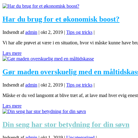
Har du brug for et økonomisk boost?
Indsendt af
admin
|
okt 2, 2019
|
Tips og tricks
|
Vi har alle prøvet at være i en situation, hvor vi måske kunne have br
Læs mere
Gør maden overskuelig med en måltidskas
Indsendt af
admin
|
okt 2, 2019
|
Tips og tricks
|
Måske er du ved langsomt at blive træt af, at lave mad hver evig enes
Læs mere
Din seng har stor betydning for din søvn
Indsendt af
admin
|
okt 1, 2019
|
Uncategorized
|