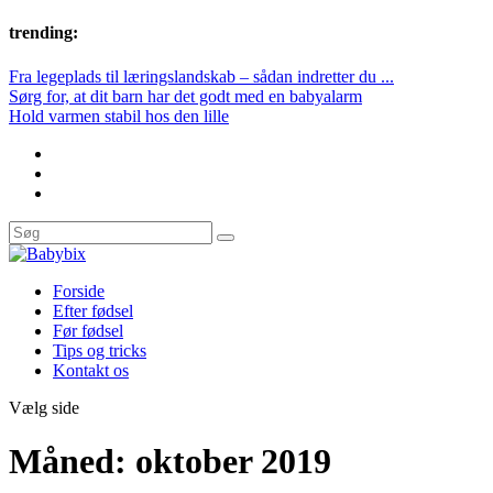
trending:
Fra legeplads til læringslandskab – sådan indretter du ...
Sørg for, at dit barn har det godt med en babyalarm
Hold varmen stabil hos den lille
Forside
Efter fødsel
Før fødsel
Tips og tricks
Kontakt os
Vælg side
Måned:
oktober 2019