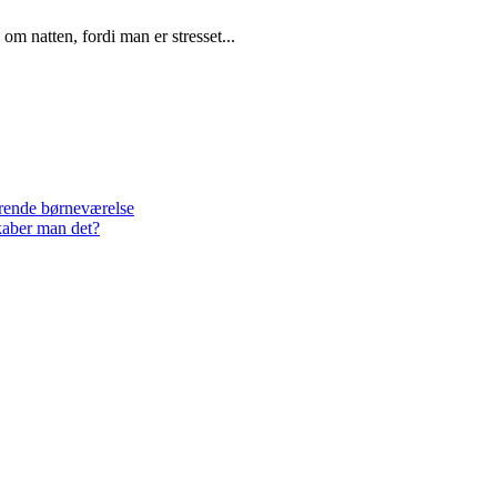
 natten, fordi man er stresset...
lerende børneværelse
kaber man det?