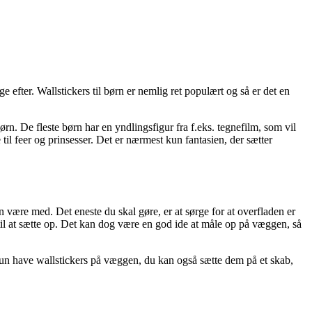
 efter. Wallstickers til børn er nemlig ret populært og så er det en
n. De fleste børn har en yndlingsfigur fra f.eks. tegnefilm, som vil
l feer og prinsesser. Det er nærmest kun fantasien, der sætter
an være med. Det eneste du skal gøre, er at sørge for at overfladen er
t til at sætte op. Det kan dog være en god ide at måle op på væggen, så
 kun have wallstickers på væggen, du kan også sætte dem på et skab,