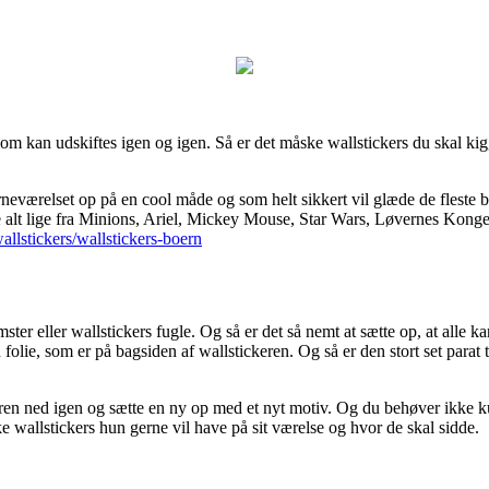
om kan udskiftes igen og igen. Så er det måske wallstickers du skal kigge
værelset op på en cool måde og som helt sikkert vil glæde de fleste bør
lt lige fra Minions, Ariel, Mickey Mouse, Star Wars, Løvernes Konge ti
allstickers/wallstickers-boern
ter eller wallstickers fugle. Og så er det så nemt at sætte op, at alle k
n folie, som er på bagsiden af wallstickeren. Og så er den stort set para
tickeren ned igen og sætte en ny op med et nyt motiv. Og du behøver ikke
ke wallstickers hun gerne vil have på sit værelse og hvor de skal sidde.