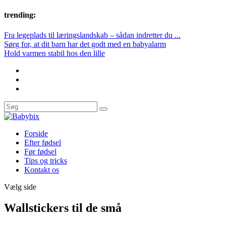
trending:
Fra legeplads til læringslandskab – sådan indretter du ...
Sørg for, at dit barn har det godt med en babyalarm
Hold varmen stabil hos den lille
Forside
Efter fødsel
Før fødsel
Tips og tricks
Kontakt os
Vælg side
Wallstickers til de små