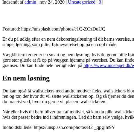
Indsendt af
admin
|
nov 24, 2020
|
Uncategorized
|
0
|
Featured: https://unsplash.com/photos/e1Q-ZCzDuUQ
Er du på udkig efter en nem dekoreringsløsning til dit barns værelse, s
simpel løsning, som pifter børneværelset op på en cool måde.
Vægklistermærker er en smart og nem løsning, hvis du gerne pifte børne
gøre stor glæde at få op på væggen hjemme på værelset. Du kan finde a
grænser. Du kan finde hele herligheden på
https://www.nicetapet.dk/w
En nem løsning
Du kan også få wallstickers med andre motiver f.eks. wallstickers bloms
ren og tør, der hvor du vil sætte wallstickeren op. Og så fjerner du de
du præcist ved, hvor du gerne vil placere wallstickeren.
Når eller hvis dit barn bliver træt af motivet, så kan du pille walls
hvis det passer bedre ind i indretningen. Lad dit barn selv vælge, hvil
Indholdsbillede: https://unsplash.com/photos/B2-_qpgJm9Y